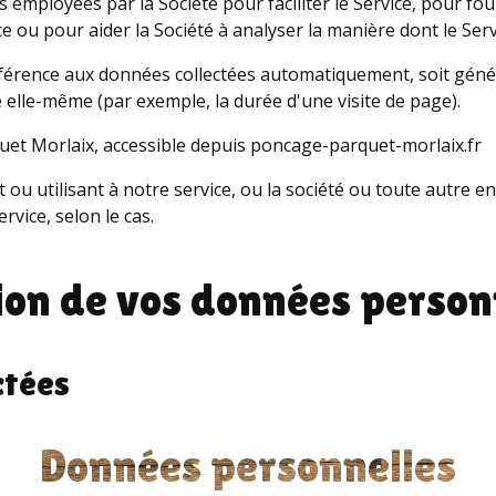
 employées par la Société pour faciliter le Service, pour fou
ce ou pour aider la Société à analyser la manière dont le Servi
férence aux données collectées automatiquement, soit générée
ce elle-même (par exemple, la durée d'une visite de page).
uet Morlaix, accessible depuis poncage-parquet-morlaix.fr
u utilisant à notre service, ou la société ou toute autre en
rvice, selon le cas.
ation de vos données person
ctées
Données personnelles