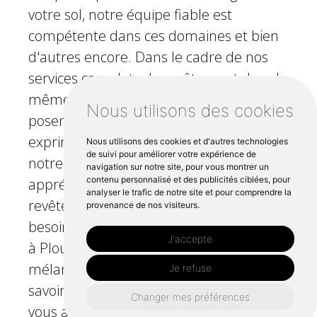
votre sol, notre équipe fiable est
compétente dans ces domaines et bien
d'autres encore. Dans le cadre de nos
services complets de revêtement de sol,
même les installations de moquette ne
Nous utilisons des cookies
posent aucun problème. Les clients
expriment souvent des avis positifs sur
Nous utilisons des cookies et d'autres technologies
de suivi pour améliorer votre expérience de
notre approche collaborative des projets,
navigation sur notre site, pour vous montrer un
contenu personnalisé et des publicités ciblées, pour
appréciant nos conseils sur le choix des
analyser le trafic de notre site et pour comprendre la
revêtements de sol. Confiez-nous vos
provenance de nos visiteurs.
besoins en matière de pose de parquet
J'accepte
à Plougasnou et faites l'expérience d'un
mélange de professionnalisme et de
Je refuse
savoir-faire qui vous garantit un sol que
Changer mes préférences
vous aimerez.